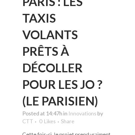
PARIS : LES
TAXIS
VOLANTS
PRÊTS À
DÉCOLLER
POUR LES JO ?
(LE PARISIEN)
Posted at 14:47h
in
Innovations
by
CTT
0
Likes
Share
Cette fois-ci, le projet prend vraiment