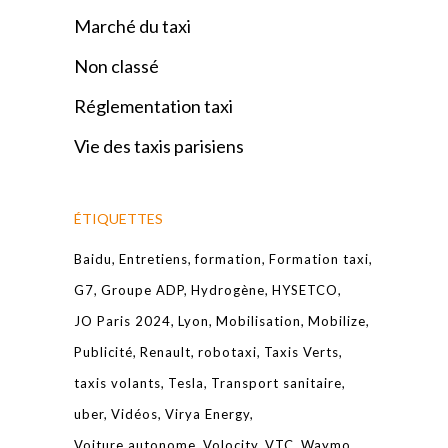
Marché du taxi
Non classé
Réglementation taxi
Vie des taxis parisiens
ÉTIQUETTES
Baidu
Entretiens
formation
Formation taxi
G7
Groupe ADP
Hydrogène
HYSETCO
JO Paris 2024
Lyon
Mobilisation
Mobilize
Publicité
Renault
robotaxi
Taxis Verts
taxis volants
Tesla
Transport sanitaire
uber
Vidéos
Virya Energy
Voiture autonome
Volocity
VTC
Waymo