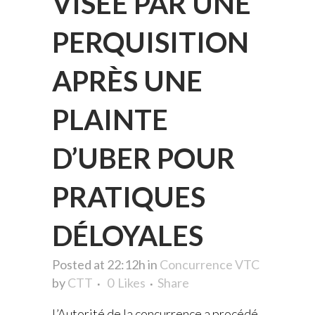
VISÉE PAR UNE
PERQUISITION
APRÈS UNE
PLAINTE
D’UBER POUR
PRATIQUES
DÉLOYALES
Posted at 22:12h
in
Concurrence VTC
by
CTT
0
Likes
Share
L’
Autorité de la concurrence
a procédé