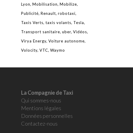
Lyon
Mobilisation
Mobilize
Publicité
Renault
robotaxi
Taxis Verts
taxis volants
Tesla
Transport sanitaire
uber
Vidéos
Virya Energy
Voiture autonome
Volocity
VTC
Waymo
La Compagnie de Taxi
Qui sommes-nous
Mentions légales
Données personnelles
Contactez-nous