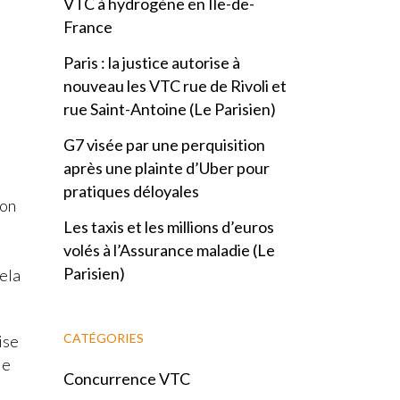
VTC à hydrogène en Île-de-
France
Paris : la justice autorise à
nouveau les VTC rue de Rivoli et
rue Saint-Antoine (Le Parisien)
G7 visée par une perquisition
après une plainte d’Uber pour
pratiques déloyales
ion
Les taxis et les millions d’euros
volés à l’Assurance maladie (Le
Parisien)
cela
CATÉGORIES
ise
le
Concurrence VTC