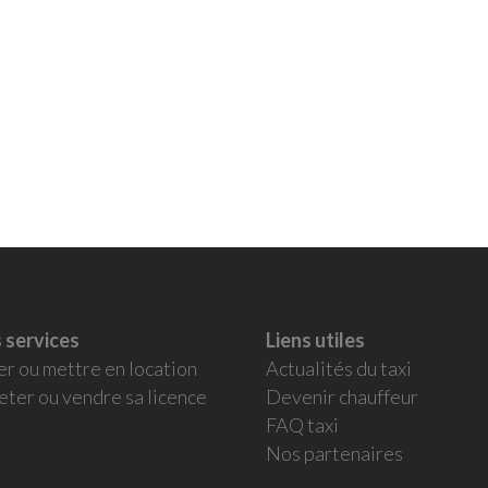
 services
Liens utiles
er ou mettre en location
Actualités du taxi
eter ou vendre sa licence
Devenir chauffeur
FAQ taxi
Nos partenaires