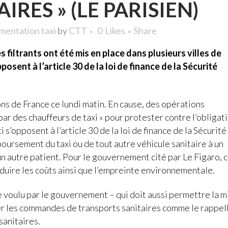
IRES » (LE PARISIEN)
mentation taxi
by
CTT
0
Likes
Share
filtrants ont été mis en place dans plusieurs villes de
posent à l’article 30 de la loi de finance de la Sécurité
ns de France ce lundi matin. En cause, des opérations
ar des chauffeurs de taxi « pour protester contre l’obligat
 s’opposent à l’article 30 de la loi de finance de la Sécurité
oursement du taxi ou de tout autre véhicule sanitaire à un
un autre patient. Pour le gouvernement cité par Le Figaro, 
réduire les coûts ainsi que l’empreinte environnementale.
 voulu par le gouvernement – qui doit aussi permettre la m
ser les commandes de transports sanitaires comme le rappel
sanitaires.