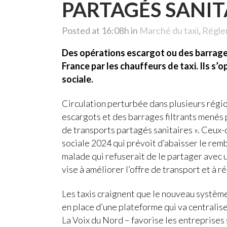
PARTAGÉS SANITA
Posted at 16:08h
in
Marché du taxi
,
Régle
Des opérations escargot ou des barrages 
France par les chauffeurs de taxi. Ils s’op
sociale.
Circulation perturbée dans plusieurs régio
escargots et des barrages filtrants menés p
de transports partagés sanitaires ». Ceux-ci
sociale 2024 qui prévoit d’abaisser le remb
malade qui refuserait de le partager avec 
vise à améliorer l’offre de transport et à 
Les taxis craignent que le nouveau système
en place d’une plateforme qui va centrali
La Voix du Nord – favorise les entreprises 