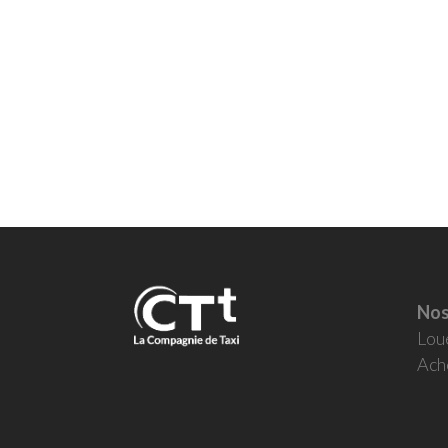
Nos
Lou
Ach