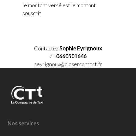
le montant versé est le montant
souscrit
Contactez
Sophie Eyrignoux
au
0660501646
seyrignoux@closercontact.fr
Nos services